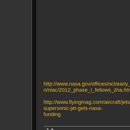
http://www.nasa.gov/offices/oct/earl
n/niac/2012_phase_I_fellows_zha.ht
http://www.flyingmag.com/aircraft/jet
supersonic-jet-gets-nasa-
funding