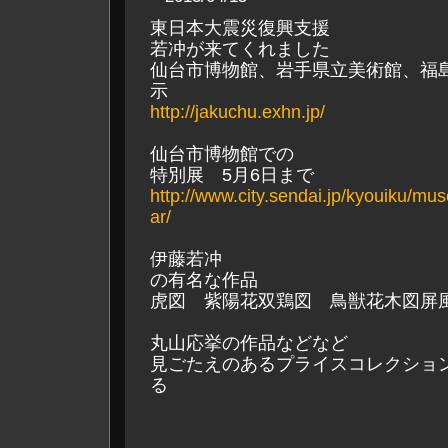
東日本大震災復興支援
若冲が来てくれました
仙台市博物館、岩手県立美術館、福
示
http://jakuchu.exhn.jp/
仙台市博物館での
特別展 5月6日まで
http://www.city.sendai.jp/kyouiku/mu
ar/
伊藤若冲
の有名な作品
虎図 紫陽花双鶏図 鳥獣花木図屏
丸山応挙の作品などなど
見ごたえのあるプライスコレクショ
る