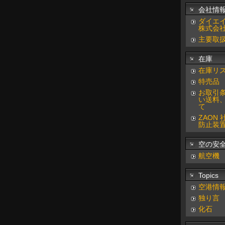
会社情
ダイエ
株式会
主要取
在庫
在庫リ
特売品
お取引
い送料
て
ZAON
防止装
空の安
航空機
Topics
空港情
独り言
化石