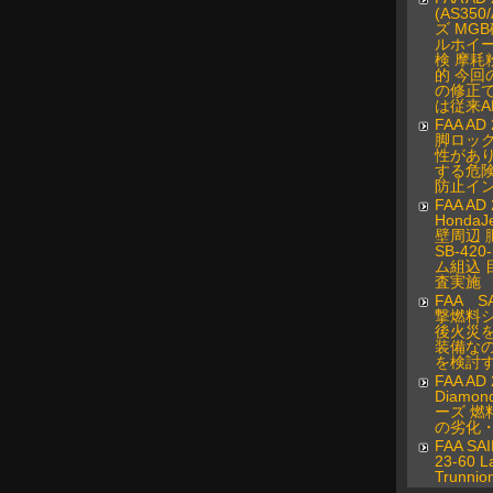
(AS350
ズ MG
ルホイ
検 摩耗
的 今回
の修正
は従来AD
FAA AD
脚ロッ
性があ
する危
防止イ
FAA AD 
Honda
壁周辺 
SB-42
ム組込 
査実施
FAA SA
撃燃料シ
後火災
装備な
を検討
FAA AD 
Diamond
ーズ 燃
の劣化
FAA SAI
23-60 L
Trunnio