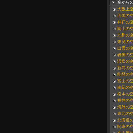
空からの
大阪上
四国の
神戸の
岡山の
九州の
奈良の
出雲の
岩国の
浜松の
新島の
能登の
富山の
南紀の
松本の
福井の
海外の
東北の
北海道
関東の