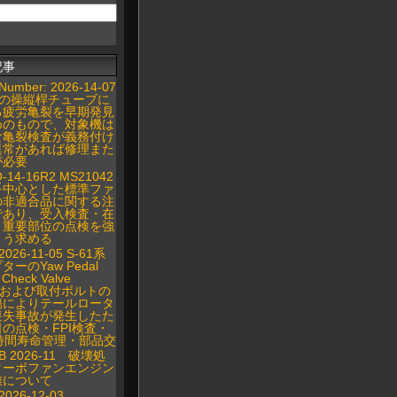
記事
Number: 2026-14-07
407の操縦桿チューブに
る疲労亀裂を早期発見
めのもので、対象機は
な亀裂検査が義務付け
異常があれば修理また
が必要
Q-14-16R2 MS21042
を中心とした標準ファ
の非適合品に関する注
であり、受入検査・在
・重要部位の点検を強
よう求める
2026-11-05 S-61系
ーのYaw Pedal
Check Valve
ingおよび取付ボルトの
傷によりテールロータ
喪失事故が発生したた
の点検・FPI検査・
00時間寿命管理・部品交
IB 2026-11 破壊処
ターボファンエンジン
難について
2026-12-03