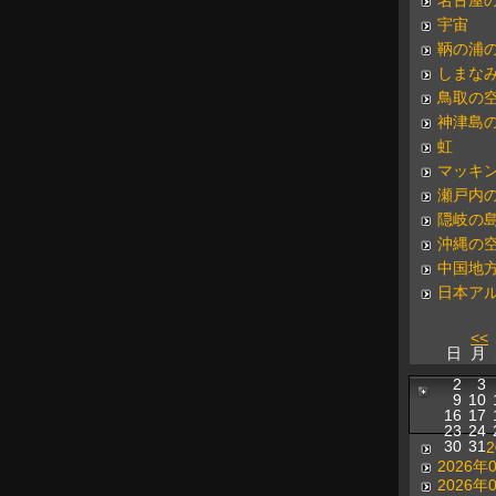
名古屋
宇宙
鞆の浦
しまな
鳥取の
神津島
虹
マッキ
瀬戸内
隠岐の
沖縄の
中国地
日本ア
<<
日
月
2
3
9
10
16
17
23
24
30
31
2026年
2026年