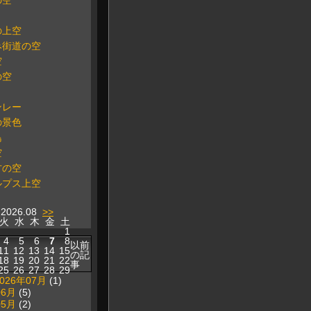
の空
の上空
み街道の空
空
の空
ンレー
の景色
島
空
方の空
ルプス上空
2026.08
>>
火
水
木
金
土
1
4
5
6
7
8
以前
11
12
13
14
15
の記
18
19
20
21
22
事
25
26
27
28
29
2026年07月
(1)
06月
(5)
05月
(2)