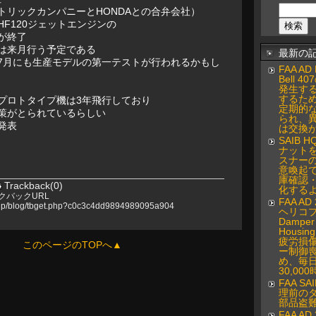
トリックカンパニーとHONDAとの合弁会社）
F120ジェットエンジンの
が終了
は来月行う予定である
最新の
7月にも生産モデルの第一テストが行われるかもし
FAA AD 
Bell 
発生す
するた
プロトタイプ機は3年飛行しており
定期的
策がとられているらしい
られ、
発表
は交換
SAIB H
ナット
スナー
意喚起
庫確認
Trackback(0)
化する
クバックURL
FAA AD 
.jp/blog/tbget.php?c0c3c4dd9894989095a904
ヘリコプタ
Damper 
Hous
疲労損
このページのTOPへ▲
ー制御
め、毎日
30,0
FAA SA
理前の
部品盗
FAA AD 