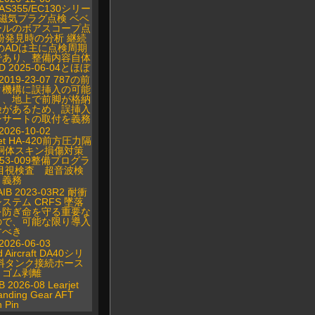
/AS355/EC130シリー
B磁気プラグ点検 ベベ
ールのボアスコープ点
粉発見時の分析 継続
のADは主に点検周期
であり、整備内容自体
 2025-06-04とほぼ
 2019-23-07 787の前
ク機構に誤挿入の可能
り、地上で前脚が格納
険があるため、誤挿入
ンサートの取付を義務
2026-10-02
Jet HA-420前方圧力隔
胴体スキン損傷対策
0-53-009整備プログラ
目視検査 超音波検
 義務
IB 2023-03R2 耐衝
ステム CRFS 墜落
を防ぎ命を守る重要な
ので、可能な限り導入
すべき
2026-06-03
 Aircraft DA40シリ
料タンク接続ホース
・ゴム剥離
B 2026-08 Learjet
anding Gear AFT
n Pin