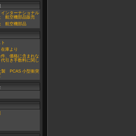
報
イインターナショナル
社 航空機部品販売
扱 航空機部品
スト
 在庫より
条件、価格に含まれな
、代引き手数料に関し
 社製 PCAS 小型衝突
置
全
報