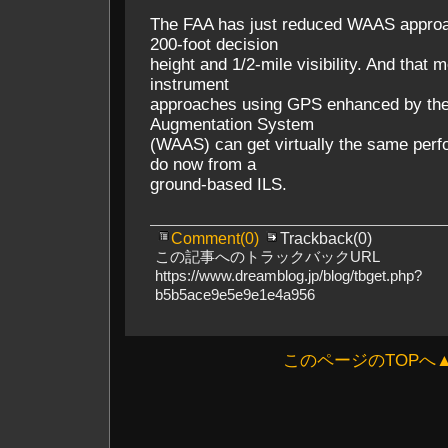
The FAA has just reduced WAAS approa
200-foot decision
height and 1/2-mile visibility. And that m
instrument
approaches using GPS enhanced by th
Augmentation System
(WAAS) can get virtually the same per
do now from a
ground-based ILS.
Comment(0)
Trackback(0)
この記事へのトラックバックURL
https://www.dreamblog.jp/blog/tbget.php?
b5b5ace9e5e9e1e4a956
このページのTOPへ