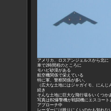
アメリカ、ロスアンジェルスから北に
車で2時間程のところに
モハビ砂漠がある
航空機関係で栄えている
特に軍、警察関係が多い。
（広大な土地にはジャガイモ、にんじ
続き
そんな土地に巨大な飛行場をいくつか
写真はB2爆撃機が戦闘機にエスコート
アプローチ中
レーダーには映りにくいのかも知れな