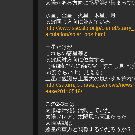
太陽がある方向に惑星等が集まって
水星、金星、火星、木星、月
ほぼ同じ方向に並んでいる
http://www.ssc.slp.or.jp/planet/starr
alculation/solar_pos.html
土星だけが
これらの惑星等と
ほぼ反対方向に位置する
（夜8時ごろに南の空 すこし見上
50度ぐらい上に見える）
土星は観測史上最大の嵐が吹き荒れ
http://saturn.jpl.nasa.gov/news/news
ease20110519/
この2-3日は
太陽は活発に活動していた
太陽フレア、太陽風も高速だった
太陽活動は
惑星の重力と関係するのだろうか？