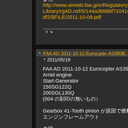
http://www.airweb.faa.gov/Regulato
Library/rgAD.nsf/0/144a3898bf7104
df2/$FILE/2011-10-09.pdf
FAA AD 2011-10-12 Eurocpter AS350B,
2011/05/19
FAA AD 2011-10-12 Eurocopter 
Arriel engine
Start-Generator
150SG122Q
200SGL130Q
(004 の刻印の無いもの）
Gearbox 41-Tooth pinion が
エンジンフレームアウト