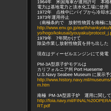
1964年 米国海軍が運用許可 本格
電力は基地電力と淡水化工場に使用
1972年 点検中にパイプから冷却水
1973年運用停止
（南極条約で 放射性物質を南極に
http://www.env.go.jp/earth/nankyoku
yo/hogo/kokusai/jyouyaku/protocol_j.
1979年 7年間かけて
除染作業し放射性物質を持ち出した
現在はディーゼルエンジンにて発電
PM-3A型原子炉モデルは
カリフォルニア州 Port Hueseme
U.S.Navy Seabee Museum に展示
http://www.history.navy.mil/museu
m.htm
南極 PM-3A型原子炉 運用に関し
http://foia.navy.mil/FINAL%20OP
RT.pdf