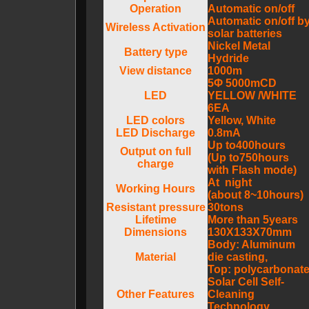
Operation
Automatic on/off
Automatic on/off b
Wireless Activation
solar batteries
Nickel Metal
Battery type
Hydride
View distance
1000m
5Φ 5000mCD
LED
YELLOW /WHITE
6EA
LED colors
Yellow, White
LED Discharge
0.8mA
Up to400hours
Output on full
(Up to750hours
charge
with Flash mode)
At night
Working Hours
(about 8~10hours)
Resistant pressure
30tons
Lifetime
More than 5years
Dimensions
130X133X70mm
Body: Aluminum
Material
die casting,
Top: polycarbonat
Solar Cell Self-
Other Features
Cleaning
Technology