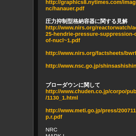
http://graphics8.nytimes.com/imag
nc/hanauer.pdf
圧力抑制型格納容器に関する見解
http://www.nirs.org/reactorwatch/
25-hendrie-pressure-suppression-
of-nucl~1.pdf
http://www.nirs.org/factsheets/bwr
http://www.nsc.go.jp/shinsashishin
ブローダウンに関して
http://www.chuden.co.jp/corpo/pub
/1130_1.html
http://www.meti.go.jp/press/20071
p.r.pdf
NRC