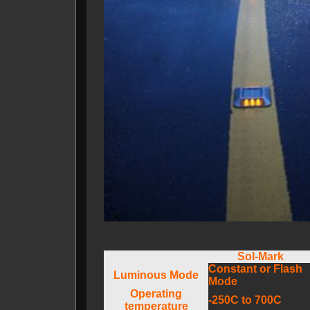
Sol-Mark
Constant or Flash
Luminous Mode
Mode
Operating
-250C to 700C
temperature