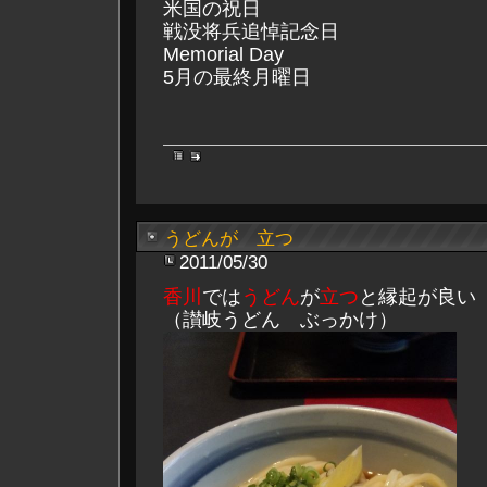
米国の祝日
戦没将兵追悼記念日
Memorial Day
5月の最終月曜日
うどんが 立つ
2011/05/30
香川
では
うどん
が
立つ
と縁起が良い
（讃岐うどん ぶっかけ）