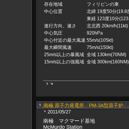
存在地域
フィリピンの東
中心位置
北緯 19度50分(19.8
東経 123度10分(123
進行方向、速さ
北北西 20km/h(11kt)
中心気圧
920hPa
中心付近の最大風速
55m/s(105kt)
最大瞬間風速
75m/s(150kt)
25m/s以上の暴風域
全域 130km(70NM)
15m/s以上の強風域
全域 300km(160NM)
南極 原子力発電所 PM-3A型原子炉
2011/05/27
南極 マクマード基地
McMurdo Station