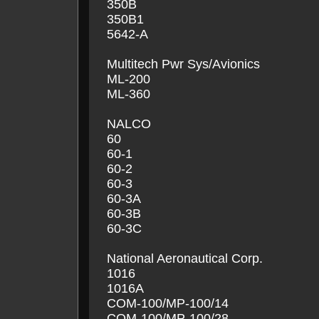
350B
350B1
5642-A
Multitech Pwr Sys/Avionics
ML-200
ML-360
NALCO
60
60-1
60-2
60-3
60-3A
60-3B
60-3C
National Aeronautical Corp.
1016
1016A
COM-100/MP-100/14
COM-100/MP-100/28