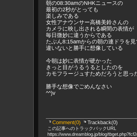
朝の08:30amのNHKニュースの
最初の2秒がとっても
楽しみである
女性アナウンサー高橋美鈴さんの
カメラに映し出される瞬間の表情が
毎日微妙に違うからである
たぶん8:15amからの朝の連ドラを
違いないと勝手に想像している
今朝は妙に表情が硬かった
きっと目がうるうるとしたのを
カモフラージュすためだろうと思っ
勝手な想像でごめんなさい
^^)v
Comment(0)
Trackback(0)
この記事へのトラックバックURL
https://www.dreamblog.jp/blog/tbget.php?f