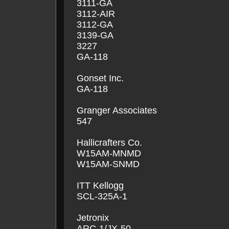
3111-GA
3112-AIR
3112-GA
3139-GA
3227
GA-118
Gonset Inc.
GA-118
Granger Associates
547
Hallicrafters Co.
W15AM-MNMD
W15AM-SNMD
ITT Kellogg
SCL-325A-1
Jetronix
ARC-1/JX-50