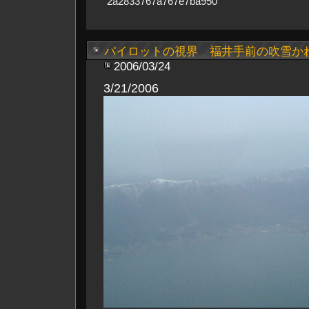
2a2833767a767e7ba950
パイロットの視界 福井手前の吹雪か
2006/03/24
3/21/2006