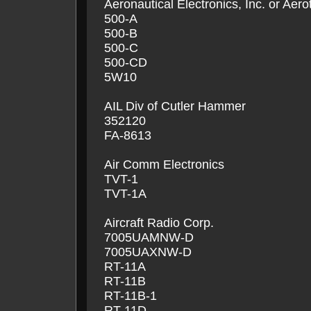
Aeronautical Electronics, Inc. or Aero
500-A
500-B
500-C
500-CD
5W10
AIL Div of Cutler Hammer
352120
FA-8613
Air Comm Electronics
TVT-1
TVT-1A
Aircraft Radio Corp.
7005UAMNW-D
7005UAXNW-D
RT-11A
RT-11B
RT-11B-1
RT-11D