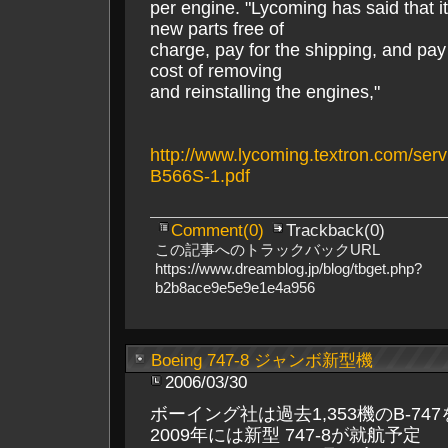
per engine. "Lycoming has said that it
new parts free of
charge, pay for the shipping, and pay 
cost of removing
and reinstalling the engines,"
http://www.lycoming.textron.com/serv
B566S-1.pdf
Comment(0)
Trackback(0)
この記事へのトラックバックURL
https://www.dreamblog.jp/blog/tbget.php?
b2b8ace9e5e9e1e4a956
Boeing 747-8 ジャンボ新型機
2006/03/30
ボーイング社は過去1,353機のB-74
2009年には新型 747-8が就航予定