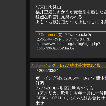
写真は比良山
福井空港に向かうが琵琶湖を越した
猛烈な吹雪に見舞われる
上も下も抜け道がなく止むなしに引
Comment(0)
Trackback(0)
この記事へのトラックバックURL
https://www.dreamblog.jp/blog/tbget.php?
cbc8d3969a969e9ba957
ボーイング B777 機体受注数154機
2006/03/24
ボーイング社の2005年 B-777 機
好調
B777-200LR耐空証明もおりる
（アメリカ、欧州）今年一月に一号
GE90-110B1Lエンジンの組み合わ
乗せ