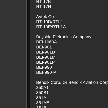
RT-17B
RT-17H
Avtek Co.
RT-10D/RTI-1
RT-10E/RTI-1A
Bayside Elctronics Company
BEI 1060A
BEI-901
BEI-901D
BEI-901M
BEI-901P
BEI-990
BEI-990-P
Bendix Corp. Or Bendix Aviation Corp
350A1
350B1
351A
351AE
351B