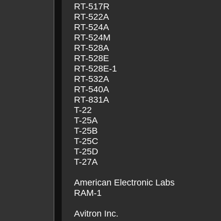
RT-517R
RT-522A
RT-524A
RT-524M
RT-528A
RT-528E
RT-528E-1
RT-532A
RT-540A
RT-831A
T-22
T-25A
T-25B
T-25C
T-25D
T-27A
American Electronic Labs
RAM-1
Avitron Inc.