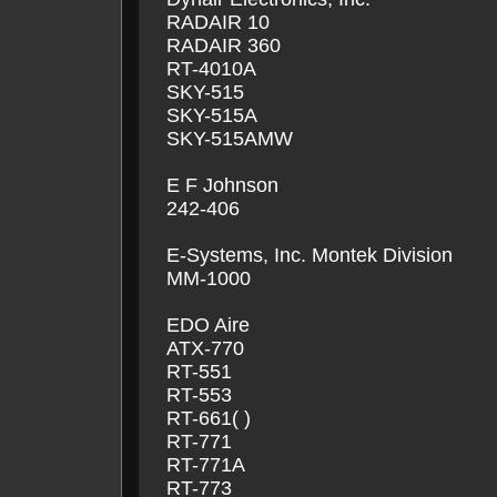
RADAIR 10
RADAIR 360
RT-4010A
SKY-515
SKY-515A
SKY-515AMW
E F Johnson
242-406
E-Systems, Inc. Montek Division
MM-1000
EDO Aire
ATX-770
RT-551
RT-553
RT-661( )
RT-771
RT-771A
RT-773