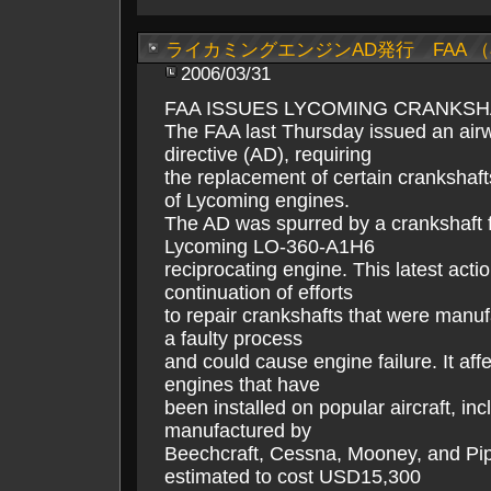
ライカミングエンジンAD発行 FAA （
2006/03/31
FAA ISSUES LYCOMING CRANKSH
The FAA last Thursday issued an air
directive (AD), requiring
the replacement of certain crankshaft
of Lycoming engines.
The AD was spurred by a crankshaft fa
Lycoming LO-360-A1H6
reciprocating engine. This latest actio
continuation of efforts
to repair crankshafts that were manu
a faulty process
and could cause engine failure. It aff
engines that have
been installed on popular aircraft, in
manufactured by
Beechcraft, Cessna, Mooney, and Pip
estimated to cost USD15,300