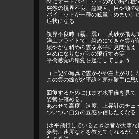
特にオートパイロットのない飛行機
突然の視界不良、急旋回、目や頭の
パイロットが一種の眩暈（めまい）
症状になる
視界不良時（霧、靄）、黄砂が飛ん
洋上フライトで 斜めにできた雲が
緩やかな斜めの雲を水平に見間違え
斜めになりながらの飛行する等
平衡感覚の錯覚を起こしてしまう
（上記の写真で雲がやや左上がりに
この雲の線が水平線と頭が勝手に思
回復するためにはまず水平儀を見て
姿勢を確める。
あわせて高度、速度、上昇計のチェ
ついつい自分の五感を信じたくなる
(水平飛行しているときは音が大事な
姿勢、速度などを教えてくれるが、
たときは