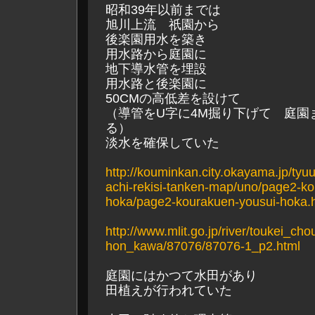
昭和39年以前までは
旭川上流 祇園から
後楽園用水を築き
用水路から庭園に
地下導水管を埋設
用水路と後楽園に
50CMの高低差を設けて
（導管をU字に4M掘り下げて 庭園ま
る）
淡水を確保していた
http://kouminkan.city.okayama.jp/tyu
achi-rekisi-tanken-map/uno/page2-k
hoka/page2-kourakuen-yousui-hoka.
http://www.mlit.go.jp/river/toukei_cho
hon_kawa/87076/87076-1_p2.html
庭園にはかつて水田があり
田植えが行われていた