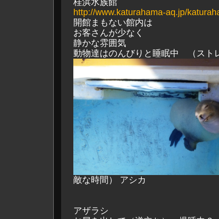
桂浜水族館
http://www.katurahama-aq.jp/katura
開館まもない館内は
お客さんが少なく
静かな雰囲気
動物達はのんびりと睡眠中
（ストレ
敵な時間） アシカ
アザラシ