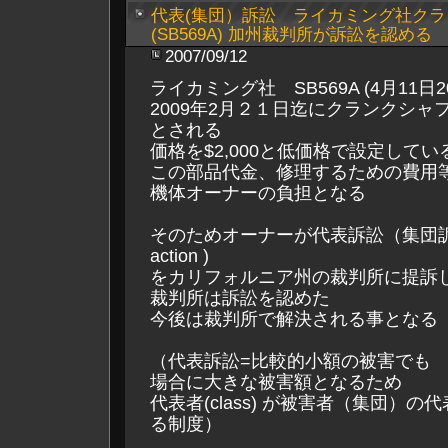
代表(集団）訴訟 ライカミング社クラ
(SB569A) 加州裁判所が訴訟を認める
2007/09/12
ライカミング社 SB569A (4月11日2
2009年2月２１日迄にクランクシャ
とされる
価格を$2,000と低価格で設定してい
この部品代金、修理するための費用
機体オーナーの負担となる
そのためオーナーが代表訴訟（集団訴訟
action )
をカリフォルニア州の裁判所に提訴
裁判所は訴訟を認めた
今後は裁判所で解決される事となる
（代表訴訟=比較的小額の被害でも
場合に大きな被害額となるため
代表者(class) が被害者（集団）
る制度）