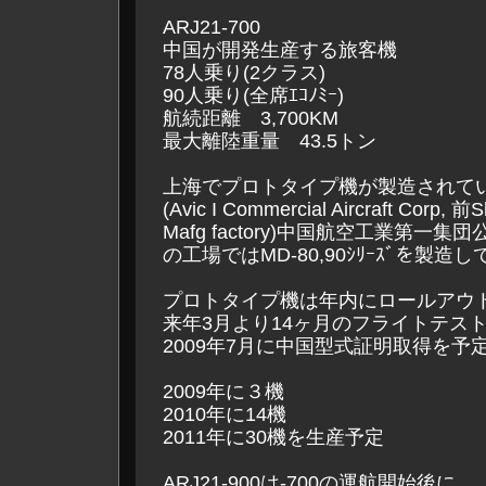
ARJ21-700
中国が開発生産する旅客機
78人乗り(2クラス)
90人乗り(全席ｴｺﾉﾐｰ)
航続距離 3,700KM
最大離陸重量 43.5トン
上海でプロトタイプ機が製造されて
(Avic I Commercial Aircraft Corp, 前S
Mafg factory)中国航空工業第一集団
の工場ではMD-80,90ｼﾘｰｽﾞを製造
プロトタイプ機は年内にロールアウ
来年3月より14ヶ月のフライトテス
2009年7月に中国型式証明取得を予
2009年に３機
2010年に14機
2011年に30機を生産予定
ARJ21-900は-700の運航開始後に