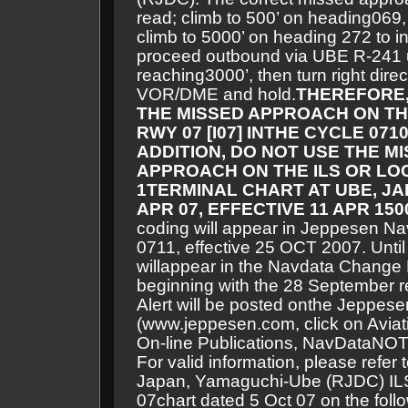
read; climb to 500’ on heading
069,
climb to 5000’ on heading 272 to i
proceed outbound via UBE R-241 u
reaching
3000’, then turn right dire
VOR/DME and hold.
THEREFORE,
THE MISSED APPROACH ON THE
RWY 07 [I07] IN
THE CYCLE 071
ADDITION, DO NOT USE THE M
APPROACH ON THE ILS OR LOC
1
TERMINAL CHART AT UBE, JA
APR 07, EFFECTIVE 11 APR 150
coding will appear in Jeppesen Na
0711, effective 25 OCT 2007. Until
will
appear
in the Navdata Change 
beginning with the 28 September re
Alert will be posted on
the
Jeppesen
(www.jeppesen.com, click on Avia
On-line Publications, NavData
NOT
For valid information, please refer 
Japan, Yamaguchi-Ube (RJDC) I
07
chart
dated 5 Oct 07 on the foll