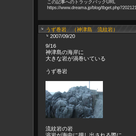
この記事へのトラックバックURL
https://www.dreama.jp/blog/tbget.php?2021
うず巻岩 （神津島 流紋岩）
2007/09/20
9/16
神津島の海岸に
大きな岩が渦巻いている
うず巻岩
流紋岩の岩
溶岩が海中に押し出される際に