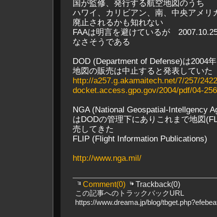
国が監修、発行する航空地図のうち
ハワイ、カリビアン、南、中央アメリ
廃止されるかも知れない
FAAは明言を避けているが 2007.10.
なさそうである
DOD (Department of Defense)は2004
地図の販売は中止すると発表していた
http://a257.g.akamaitech.net/7/257/242
docket.access.gpo.gov/2004/pdf/04-256
NGA (National Geospatial-Intellgency A
はDODの管理下にありこれまで地図(FL
売してきた
FLIP (Flight Information Publications)
http://www.nga.mil/
Comment(0)
Trackback(0)
この記事へのトラックバックURL
https://www.dreama.jp/blog/tbget.php?efeb