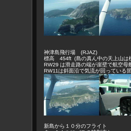
神津島飛行場 (RJAZ)
標高 454ft (島の真ん中の天上山は標高
RW29 は滑走路の端が崖壁で航空
RW11は斜面沿で気流が回っている
新島から１０分のフライト