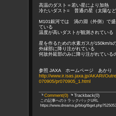
高温のダスト＝若い星により加熱
冷たいダスト= 普通の星（太陽な
M101銀河では 渦の淵（外側）で
ている
温度が高いダストが観測されている
星を作るための水素ガスが150km/s
外縁部に降り注がれている
何故外延部のみに降り注がれている
参照 JAXA ホームページ あかり
http://www.ir.isas.jaxa.jp/AKARI/Outr
070905/pr070905_1.html
Comment(0)
Trackback(0)
この記事へのトラックバックURL
https://www.dreama.jp/blog/tbget.php?525