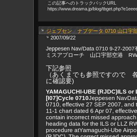
この記事へのトラックバックURL
https://www.dreama.jp/blog/tbget.php?e1ee
ジェプセン ナブデータ 0710 山口宇部
2007/09/22
Jeppesen Nav/Data 0710 9-27-20
ミスアプローチ 山口宇部空港 RWY
下記参照
（あくまでも参照ですので 
に確認要)
YAMAGUCHI-UBE (RJDC)
ILS or
[I07]
Cycle 0710
Jeppesen NavData
0710, effective 27 SEP 2007, and
11-1 chart dated 6 Apr 07, effectiv
contain incorrect missed approach 
heading data for the ILS or LLZ 
procedure at
Yamaguchi-Ube
Airpo
(RJDC).
The correct missed appro