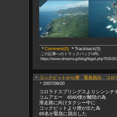
Comment(0)
Trackback(0)
この記事へのトラックバックURL
https://www.dreama.jp/blog/tbget.php?535
コックピットから煙 緊急脱出 コロ
2007/09/20
コロラドスプリングスよりシンシナ
コムアエー 6560便が離陸の為
滑走路に向けタクシー中に
コックピットより煙が出た為
65名が緊急に脱出した