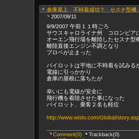
倉庫屋上 不時着成功？ セスナ型機
2007/09/11
9/9/2007 午前１１時ごろ
サウスキャロライナ州 コロンビア
オーエン飛行場を離陸したセスナ型
離陸直後エンジン不調となり
プロペが止まった
パイロットは平地に不時着を試みる
電線に引っかかり
倉庫の屋根に落ちたが
幸いにも電線が安全に
飛行機を着陸させた事になった
パイロット、乗客２名も軽症
http://www.wistv.com/Global/story.
Comment(0)
Trackback(0)