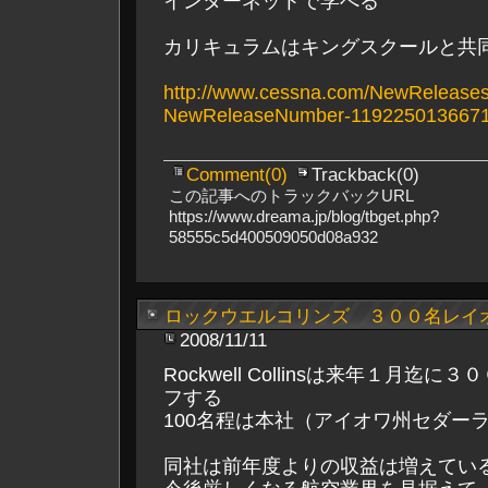
インターネットで学べる
カリキュラムはキングスクールと共
http://www.cessna.com/NewRelease
NewReleaseNumber-1192250136671
Comment(0)
Trackback(0)
この記事へのトラックバックURL
https://www.dreama.jp/blog/tbget.php?
58555c5d400509050d08a932
ロックウエルコリンズ ３００名レイ
2008/11/11
Rockwell Collinsは来年１月迄
フする
100名程は本社（アイオワ州セダー
同社は前年度よりの収益は増えてい