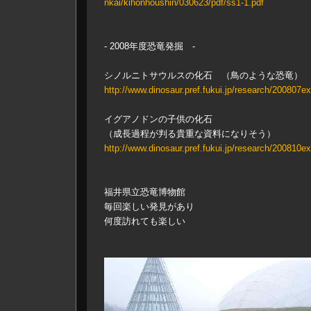
nkai/kihonhoushin/030623/pdf/ss1-1.pdf
- 2008年度恐竜発掘 -
シノルニトサウルスの化石 （鳥のような恐竜）
http://www.dinosaur.pref.fukui.jp/research/200807e
イグアノドンの子供の化石
（成長過程が判る貴重な資料になりそう）
http://www.dinosaur.pref.fukui.jp/research/200810e
福井県立恐竜博物館
毎回楽しい発見があり
何度訪れても楽しい