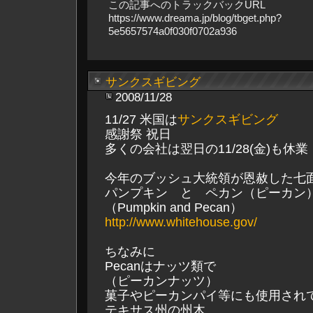
この記事へのトラックバックURL
https://www.dreama.jp/blog/tbget.php?
5e5657574a0f030f0702a936
サンクスギビング
2008/11/28
11/27 米国は
サンクスギビング
感謝祭 祝日
多くの会社は翌日の11/28(金)も休業
今年のブッシュ大統領が恩赦した七
パンプキン と ペカン（ピーカン
（Pumpkin and Pecan）
http://www.whitehouse.gov/
ちなみに
Pecanはナッツ類で
（ピーカンナッツ）
菓子やピーカンパイ等にも使用され
テキサス州の州木