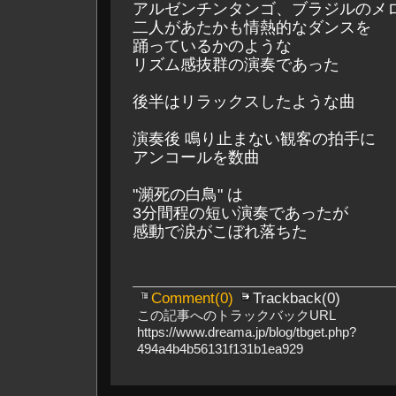
アルゼンチンタンゴ、ブラジルのメ
二人があたかも情熱的なダンスを
踊っているかのような
リズム感抜群の演奏であった
後半はリラックスしたような曲
演奏後 鳴り止まない観客の拍手に
アンコールを数曲
"瀕死の白鳥" は
3分間程の短い演奏であったが
感動で涙がこぼれ落ちた
Comment(0)
Trackback(0)
この記事へのトラックバックURL
https://www.dreama.jp/blog/tbget.php?
494a4b4b56131f131b1ea929