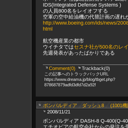
IDS(Integrated Defense Systems )
の人員800名をレイオフする
空軍の空中給油機の代替計画の遅れ
http://www.boeing.com/ids/news/200
html
航空機産業の都市
ウイチタでは
セスナ社が500名のレ
先週発表があったばかりである
Comment(0)
Trackback(0)
この記事へのトラックバックURL
https://www.dreama.jp/blog/tbget.php?
878687879adfd3dfd7d2a92f
ボンバルディア ダッシュ8 (1001
2008/11/21
ボンバルディア DASH-8 Q-400(Q-40
エチオピアの航空会社からの発注を