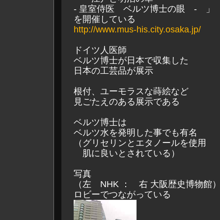
- 皇室侍医 ベルツ博士の眼 - 」
を開催している
http://www.mus-his.city.osaka.jp/
ドイツ人医師
ベルツ博士が日本で収集した
日本の工芸品が展示
根付、ユーモラスな蒔絵など
見ごたえのある展示である
ベルツ博士は
ベルツ水を発明した事でも有名
（グリセリンとエタノールを使用
肌に良いとされている）
写真
（左 NHK ： 右 大阪歴史博物
ロビーでつながっている