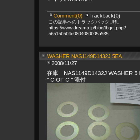
Comment(0)
Trackback(0)
この記事へのトラックバックURL
https://www.dreama.jp/blog/tbget.php?
565150504d0804080005a935
WASHER NAS1149D1432J 5EA
2008/11/27
在庫 NAS1149D1432J WASHER 5 E
" C OF C " 添付