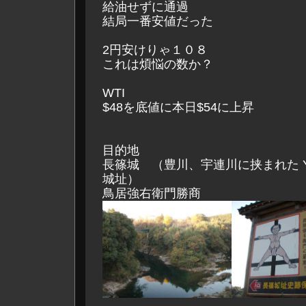
給油せずに通過
結局一番安値だった
2円安けりゃ１０８
これは煩悩の数か？
WTI
$48を底値に本日$54に上昇
目的地
長篠城 （豊川、宇連川に挟まれた 
城址）
鳥居強右衛門勝商