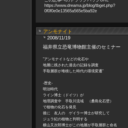
https://www.dreama.jp/blog/tbget.php?
0f0f0e0e13565a565e5ba92e
アンモナイト
2008/11/19
福井県立恐竜博物館主催のセミナー
”アンモナイトなどの化石や
地層に残された過去の記録を調査
手取層群が堆積した時代の環境変遷”
-歴史-
明治時代
ライン博士（ドイツ）が
地理調査中 手取川流域 （桑島化石壁）
で植物の化石を発見
後に 友人の ゲイラー博士が研究して
ジュラ紀の植物と判明する
横山又次郎博士がこの地層が手取層群と命名