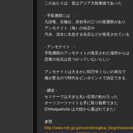
このあたりは 昔はアジア大陸東縁であった
- 手取層群には -
九頭竜、石徹白、赤岩等の三つの亜層群があり
アンモナイト（海）の化石や
汽水、淡水に生息する化石などが発見されている
- アンモナイト -
手取層群のアンモナイトの発見された場所からは
恐竜の化石は見つかっていないらしい
アンモナイトは大まかに60万年ぐらいの単位で
種が変るので時代をピンポイントで決定できる
- 礫岩 -
セミナーでは大きな丸い石英の粒が入った
オーソコーツァイトも手に取り観察できた
(Orthoquartzite は大陸から運ばれてきた）
参照
http://www.mlit.go.jp/river/shinngikai_blog/shaseis