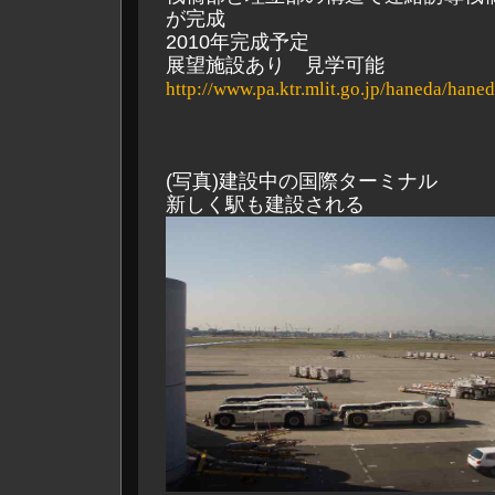
が完成
2010年完成予定
展望施設あり 見学可能
http://www.pa.ktr.mlit.go.jp/haneda/hane
(写真)建設中の国際ターミナル
新しく駅も建設される