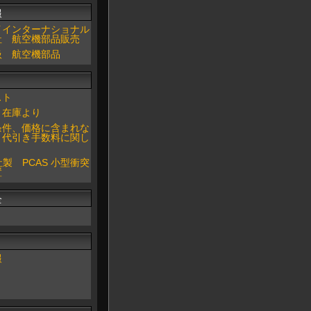
報
イインターナショナル
社 航空機部品販売
扱 航空機部品
スト
 在庫より
条件、価格に含まれな
、代引き手数料に関し
 社製 PCAS 小型衝突
置
全
報