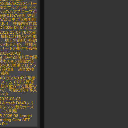
/AS355/EC130シリー
B磁気プラグ点検 ベベ
ールのボアスコープ点
粉発見時の分析 継続
のADは主に点検周期
であり、整備内容自体
 2025-06-04とほぼ
 2019-23-07 787の前
ク機構に誤挿入の可能
り、地上で前脚が格納
険があるため、誤挿入
ンサートの取付を義務
2026-10-02
Jet HA-420前方圧力隔
胴体スキン損傷対策
0-53-009整備プログラ
目視検査 超音波検
 義務
IB 2023-03R2 耐衝
ステム CRFS 墜落
を防ぎ命を守る重要な
ので、可能な限り導入
すべき
2026-06-03
 Aircraft DA40シリ
料タンク接続ホース
・ゴム剥離
B 2026-08 Learjet
anding Gear AFT
n Pin