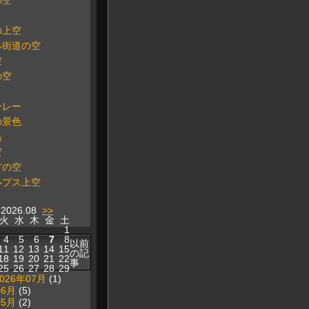
の空
の上空
み街道の空
空
の空
ンレー
の景色
島
空
方の空
ルプス上空
2026.08
>>
火
水
木
金
土
1
4
5
6
7
8
以前
11
12
13
14
15
の記
18
19
20
21
22
事
25
26
27
28
29
2026年07月
(1)
06月
(5)
05月
(2)