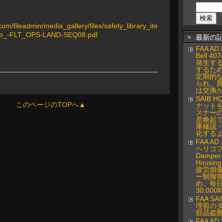
com/fileadmin/media_gallery/files/safety_library_ite
Lib_-FLT_OPS-LAND-SEQ08.pdf
最新の
FAA AD 
Bell 
発生す
するた
定期的
られ、
は交換
SAIB H
このページのTOPへ▲
ナット
スナー
意喚起
庫確認
化する
FAA AD 
ヘリコプタ
Damper 
Hous
疲労損
ー制御
め、毎日
30,0
FAA SA
理前の
部品盗
FAA AD 