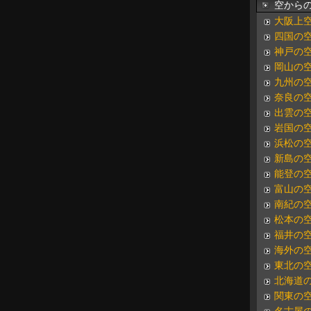
空からの
大阪上
四国の
神戸の
岡山の
九州の
奈良の
出雲の
岩国の
浜松の
新島の
能登の
富山の
南紀の
松本の
福井の
海外の
東北の
北海道
関東の