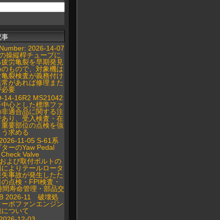
記事
Number: 2026-14-07
407の操縦桿チューブに
る疲労亀裂を早期発見
めのもので、対象機は
な亀裂検査が義務付け
異常があれば修理また
が必要
Q-14-16R2 MS21042
を中心とした標準ファ
の非適合品に関する注
であり、受入検査・在
・重要部位の点検を強
よう求める
2026-11-05 S-61系
ーのYaw Pedal
Check Valve
ingおよび取付ボルトの
傷によりテールロータ
喪失事故が発生したた
の点検・FPI検査・
00時間寿命管理・部品交
IB 2026-11 破壊処
ターボファンエンジン
難について
2026-12-03