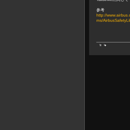
参考
http://www.airbus.
ms/AirbusSafety