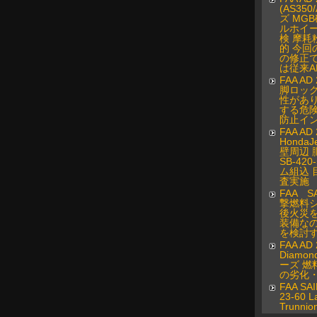
(AS350
ズ MG
ルホイ
検 摩耗
的 今回
の修正
は従来AD
FAA AD
脚ロッ
性があ
する危
防止イ
FAA AD 
Honda
壁周辺 
SB-42
ム組込 
査実施
FAA SA
撃燃料シ
後火災
装備な
を検討
FAA AD 
Diamond
ーズ 燃
の劣化
FAA SAI
23-60 L
Trunnio