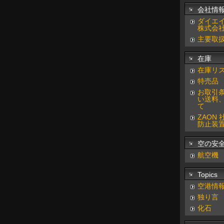
会社情
ダイエ
株式会
主要取
在庫
在庫リ
特売品
お取引
い送料
て
ZAON
防止装
空の安
航空機
Topics
空港情
独り言
化石