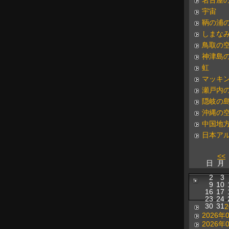
名古屋
宇宙
鞆の浦
しまな
鳥取の
神津島
虹
マッキ
瀬戸内
隠岐の
沖縄の
中国地
日本ア
<<
日
月
2
3
9
10
16
17
23
24
30
31
2026年
2026年